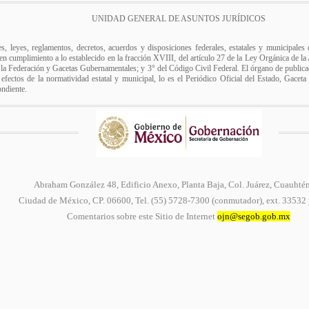
UNIDAD GENERAL DE ASUNTOS JURÍDICOS
es, leyes, reglamentos, decretos, acuerdos y disposiciones federales, estatales y municipale
r, en cumplimiento a lo establecido en la fracción XVIII, del artículo 27 de la Ley Orgánica de l
e la Federación y Gacetas Gubernamentales; y 3° del Código Civil Federal. El órgano de publicac
 efectos de la normatividad estatal y municipal, lo es el Periódico Oficial del Estado, Gaceta
ondiente.
Abraham González 48, Edificio Anexo, Planta Baja, Col. Juárez, Cuauhté
Ciudad de México, CP. 06600, Tel. (55) 5728-7300 (conmutador), ext. 33532
Comentarios sobre este Sitio de Internet
ojn@segob.gob.mx