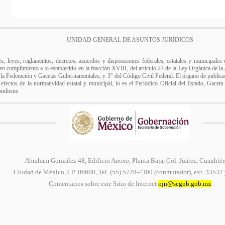
UNIDAD GENERAL DE ASUNTOS JURÍDICOS
es, leyes, reglamentos, decretos, acuerdos y disposiciones federales, estatales y municipale
r, en cumplimiento a lo establecido en la fracción XVIII, del artículo 27 de la Ley Orgánica de l
e la Federación y Gacetas Gubernamentales; y 3° del Código Civil Federal. El órgano de publicac
 efectos de la normatividad estatal y municipal, lo es el Periódico Oficial del Estado, Gaceta
ondiente.
Abraham González 48, Edificio Anexo, Planta Baja, Col. Juárez, Cuauhté
Ciudad de México, CP. 06600, Tel. (55) 5728-7300 (conmutador), ext. 33532
Comentarios sobre este Sitio de Internet
ojn@segob.gob.mx