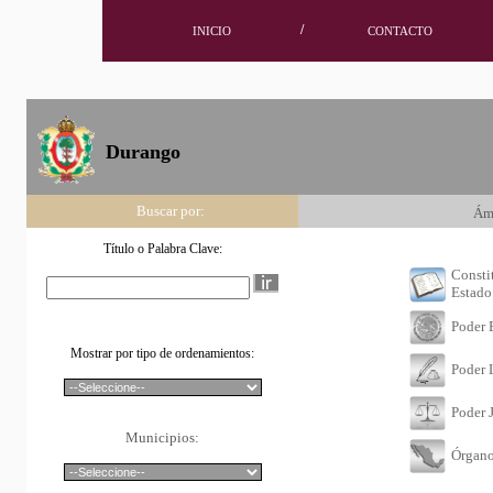
/
INICIO
CONTACTO
Durango
Buscar por:
Ám
Título o Palabra Clave:
Consti
Estado
Poder 
Mostrar por tipo de ordenamientos:
Poder 
Poder J
Municipios:
Órgan