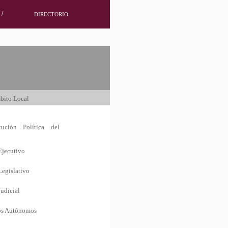
/
DIRECTORIO
bito Local
tución Política del
Ejecutivo
Legislativo
udicial
os Autónomos