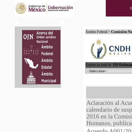
I
Comisión Na
Ámbito Federal >
Existen un total de
119 Ordenam
Aclaración al Acue
calendario de susp
2016 en la Comisi
Humanos, publica
Acuerdo A001/201