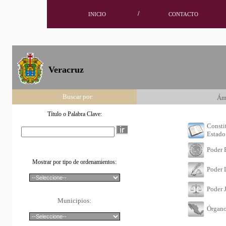
/
INICIO
CONTACTO
Veracruz
Buscar por:
Ám
Título o Palabra Clave:
Consti
Estado
Poder 
Mostrar por tipo de ordenamientos:
Poder 
Poder J
Municipios:
Órgan