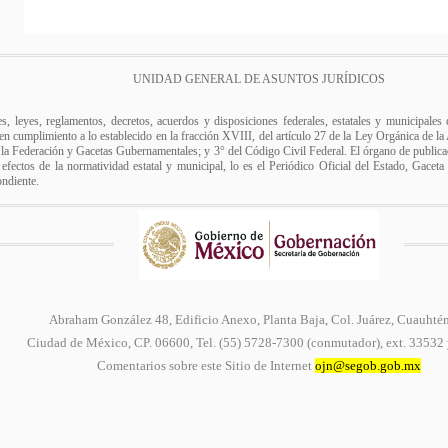
UNIDAD GENERAL DE ASUNTOS JURÍDICOS
es, leyes, reglamentos, decretos, acuerdos y disposiciones federales, estatales y municipale
r, en cumplimiento a lo establecido en la fracción XVIII, del artículo 27 de la Ley Orgánica de l
e la Federación y Gacetas Gubernamentales; y 3° del Código Civil Federal. El órgano de publicac
 efectos de la normatividad estatal y municipal, lo es el Periódico Oficial del Estado, Gaceta
ondiente.
Abraham González 48, Edificio Anexo, Planta Baja, Col. Juárez, Cuauhté
Ciudad de México, CP. 06600, Tel. (55) 5728-7300 (conmutador), ext. 33532
Comentarios sobre este Sitio de Internet
ojn@segob.gob.mx