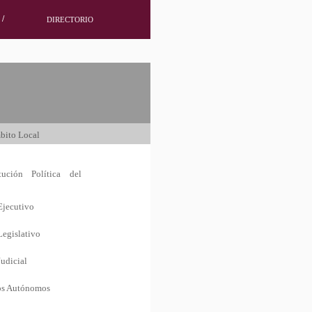
/
DIRECTORIO
bito Local
tución Política del
Ejecutivo
Legislativo
udicial
os Autónomos