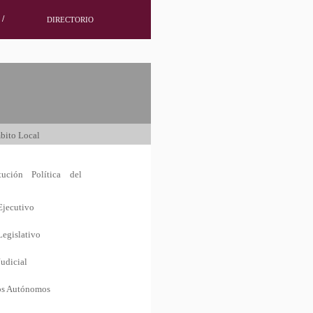
/
DIRECTORIO
bito Local
tución Política del
Ejecutivo
Legislativo
udicial
os Autónomos