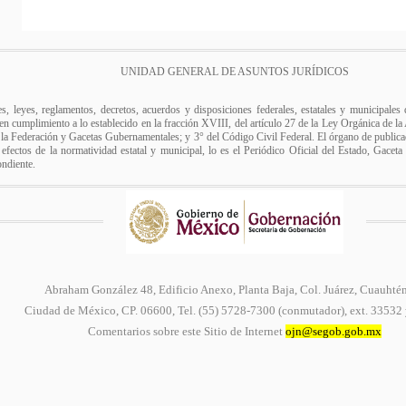
UNIDAD GENERAL DE ASUNTOS JURÍDICOS
es, leyes, reglamentos, decretos, acuerdos y disposiciones federales, estatales y municipale
r, en cumplimiento a lo establecido en la fracción XVIII, del artículo 27 de la Ley Orgánica de l
e la Federación y Gacetas Gubernamentales; y 3° del Código Civil Federal. El órgano de publicac
 efectos de la normatividad estatal y municipal, lo es el Periódico Oficial del Estado, Gaceta
ondiente.
Abraham González 48, Edificio Anexo, Planta Baja, Col. Juárez, Cuauhté
Ciudad de México, CP. 06600, Tel. (55) 5728-7300 (conmutador), ext. 33532
Comentarios sobre este Sitio de Internet
ojn@segob.gob.mx