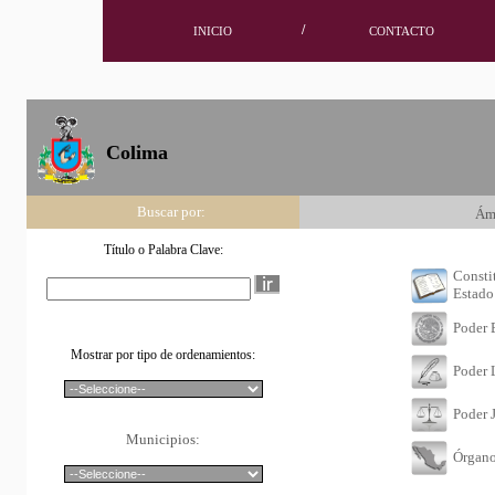
/
INICIO
CONTACTO
Colima
Buscar por:
Ám
Título o Palabra Clave:
Consti
Estado
Poder 
Mostrar por tipo de ordenamientos:
Poder 
Poder J
Municipios:
Órgan