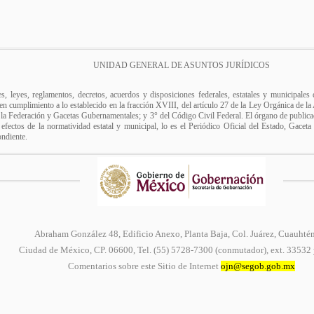
UNIDAD GENERAL DE ASUNTOS JURÍDICOS
es, leyes, reglamentos, decretos, acuerdos y disposiciones federales, estatales y municipale
r, en cumplimiento a lo establecido en la fracción XVIII, del artículo 27 de la Ley Orgánica de l
e la Federación y Gacetas Gubernamentales; y 3° del Código Civil Federal. El órgano de publicac
 efectos de la normatividad estatal y municipal, lo es el Periódico Oficial del Estado, Gaceta
ondiente.
Abraham González 48, Edificio Anexo, Planta Baja, Col. Juárez, Cuauhté
Ciudad de México, CP. 06600, Tel. (55) 5728-7300 (conmutador), ext. 33532
Comentarios sobre este Sitio de Internet
ojn@segob.gob.mx